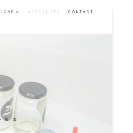
 d'audience.
En savoir plus ou s'opposer
.
TIONS
ACTUALITÉS
CONTACT
ONS