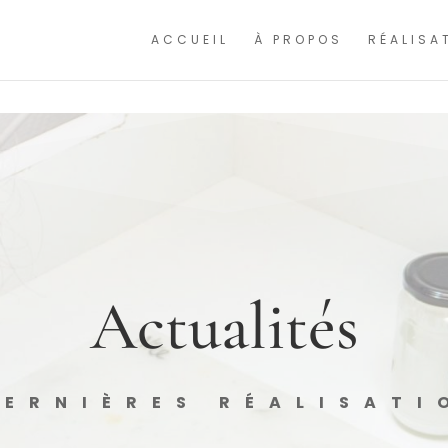
ntinuant à naviguer, vous nous autorisez à déposer un cookie à des fins de mesure
ACCUEIL
À PROPOS
RÉALISA
Actualités
DERNIÈRES RÉALISATI