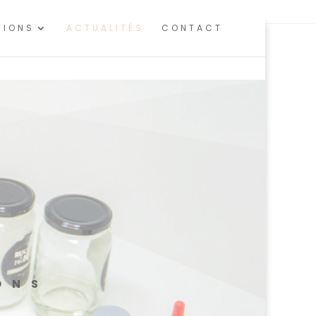
 d'audience.
En savoir plus ou s'opposer
.
TIONS
ACTUALITÉS
CONTACT
ONS