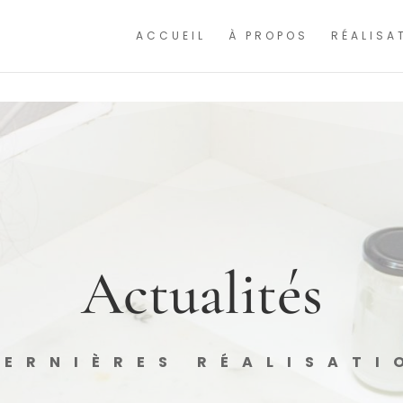
ntinuant à naviguer, vous nous autorisez à déposer un cookie à des fins de mesure
ACCUEIL
À PROPOS
RÉALISA
Actualités
DERNIÈRES RÉALISATI