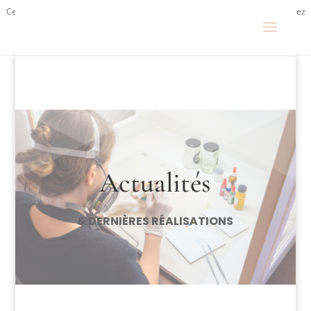
Ce site utilise Google Analytics. En continuant à naviguer, vous nous autorisez
à déposer un cookie à des fins de mesure d'audience.
En savoir plus ou
s'opposer
.
Actualités
& DERNIÈRES RÉALISATIONS