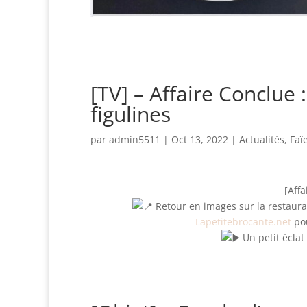
[TV] – Affaire Conclue :
figulines
par
admin5511
|
Oct 13, 2022
|
Actualités
,
Faï
[Affa
Retour en images sur la restaurat
Lapetitebrocante.net
po
Un petit éclat