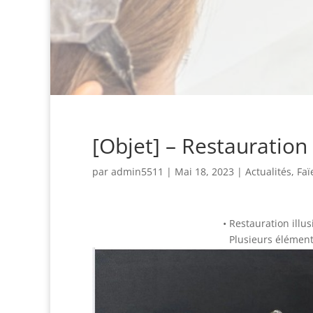
[Objet] – Restauratio
par
admin5511
|
Mai 18, 2023
|
Actualités
,
Faï
• Restauration ill
Plusieurs élémen