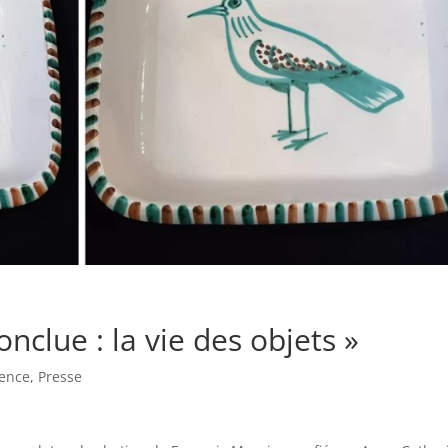
onclue : la vie des objets »
ïence
,
Presse