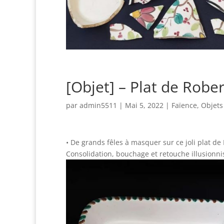
[Objet] – Plat de Rober
par
admin5511
|
Mai 5, 2022
|
Faïence
,
Objets
• De grands fêles à masquer sur ce joli plat de 
Consolidation, bouchage et retouche illusionnis