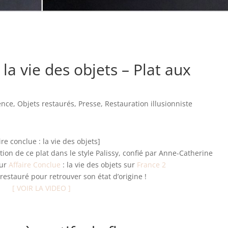
 la vie des objets – Plat aux
ence
,
Objets restaurés
,
Presse
,
Restauration illusionniste
ire conclue : la vie des objets]
ion de ce plat dans le style Palissy, confié par Anne-Catherine
ur
Affaire Conclue
: la vie des objets sur
France 2
 restauré pour retrouver son état d’origine !
[ VOIR LA VIDEO ]