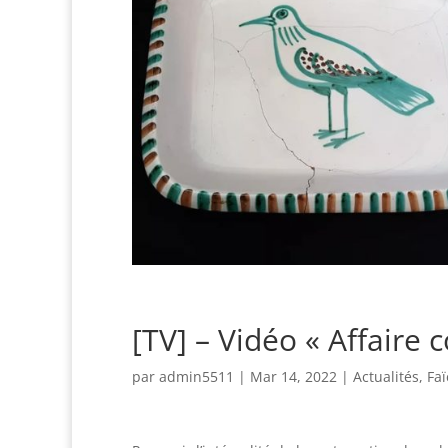
[TV] – Vidéo « Affaire c
par
admin5511
|
Mar 14, 2022
|
Actualités
,
Fa