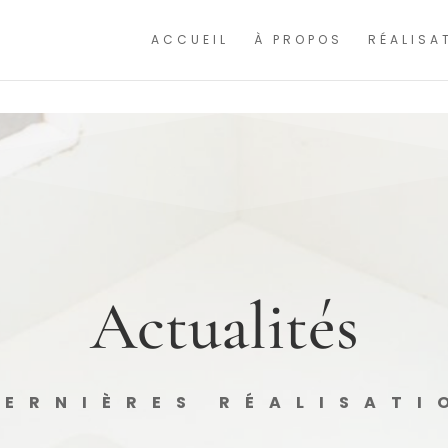
ntinuant à naviguer, vous nous autorisez à déposer un cookie à des fins de mesure
ACCUEIL
À PROPOS
RÉALISA
Actualités
DERNIÈRES RÉALISATI