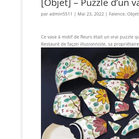
[Objet] – Puzzle d’un v
par
admin5511
|
Mai 23, 2022
|
Faïence
,
Objet
Ce vase à motif de fleurs était un vrai puzzle qua
Restauré de façon illusionniste, sa propriétaire 