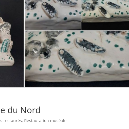
nce du Nord
s restaurés
,
Restauration muséale