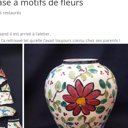
ase à motifs de fleurs
s restaurés
nd il est arrivé à l’atelier.
l’a retrouvé tel qu’elle l’avait toujours connu chez ses parents !