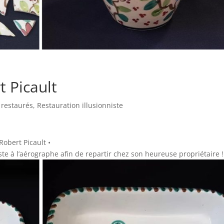
t Picault
 restaurés
,
Restauration illusionniste
Robert Picault •
te à l’aérographe afin de repartir chez son heureuse propriétaire !