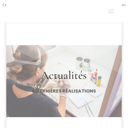
Ce site utilise Google Analytics. En continuant à naviguer, vous nous autorisez
à déposer un cookie à des fins de mesure d'audience.
En savoir plus ou
s'opposer
.
Actualités
& DERNIÈRES RÉALISATIONS