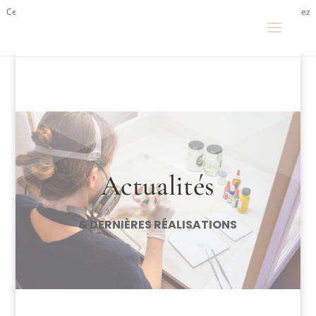
Ce site utilise Google Analytics. En continuant à naviguer, vous nous autorisez
à déposer un cookie à des fins de mesure d'audience.
En savoir plus ou
s'opposer
.
Actualités
& DERNIÈRES RÉALISATIONS